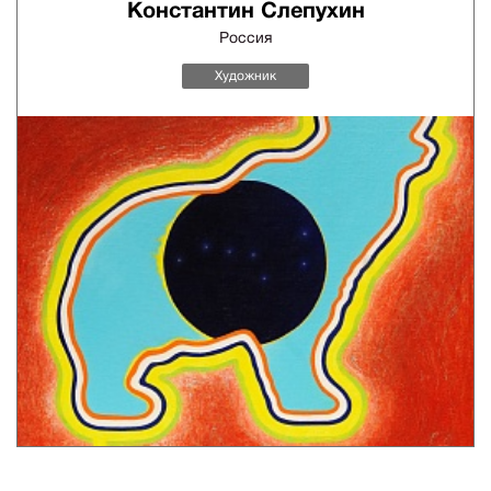
Константин Слепухин
Россия
Художник