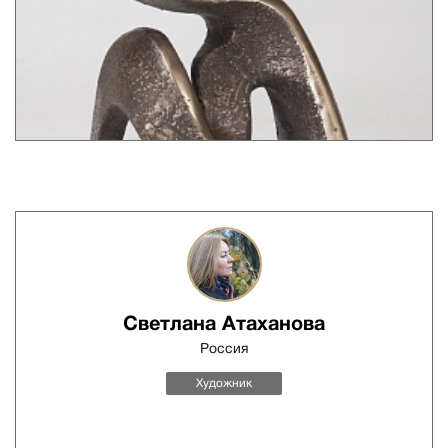
Светлана Атаханова
Россия
Художник