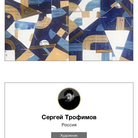
Сергей Трофимов
Россия
Художник