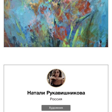
Натали Рукавишникова
Россия
Художник