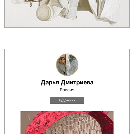
Дарья Дмитриева
Россия
Художник